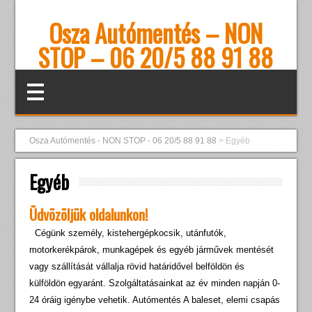
Osza Autómentés – NON
STOP – 06 20/5 88 91 88
Osza Autómentés - NON STOP - 06 20/5 88 91 88
>
Egyéb
Egyéb
Üdvözöljük oldalunkon!
Cégünk személy, kistehergépkocsik, utánfutók,
motorkerékpárok, munkagépek és egyéb járművek mentését
vagy szállítását vállalja rövid határidővel belföldön és
külföldön egyaránt. Szolgáltatásainkat az év minden napján 0-
24 óráig igénybe vehetik. Autómentés A baleset, elemi csapás