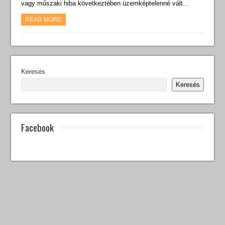
vagy műszaki hiba következtében üzemképtelenné vált…
READ MORE
Keresés
Keresés
Facebook